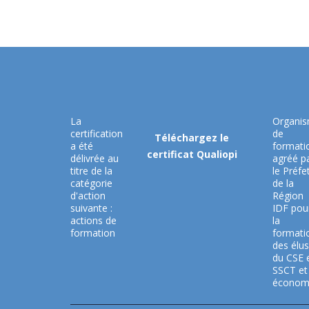
La
Organi
certification
de
Téléchargez le
a été
formati
certificat Qualiopi
délivrée au
agréé p
titre de la
le Préfe
catégorie
de la
d'action
Région
suivante :
IDF pou
actions de
la
formation
formati
des élus
du CSE 
SSCT et
économ