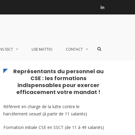
Linkedin
Accueil
»
Documentations complémentaires
Téléphone : 06 60 10 48 67
Afficher
NS SSCT
LISE MATTIO
CONTACT
le
formulaire
de
recherche
Représentants du personnel au
CSE : les formations
indispensables pour exercer
efficacement votre mandat !
Référent en charge de la lutte contre le
harcèlement sexuel (à partir de 11 salariés)
Formation initiale CSE en SSCT (de 11 à 49 salariés)