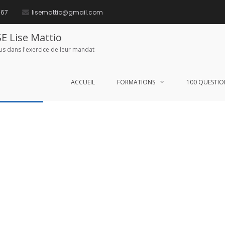
 67
lisemattio@gmail.com
plémentaires
E Lise Mattio
lus dans l'exercice de leur mandat
ur la voir, veuillez saisir votre mot de passe ci-dessous :
ACCUEIL
FORMATIONS
100 QUESTIO