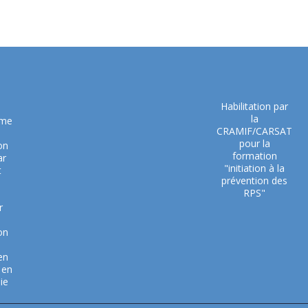
Habilitation par
la
sme
CRAMIF/CARSAT
pour la
on
formation
ar
"initiation à la
t
prévention des
RPS"
r
on
en
 en
ie