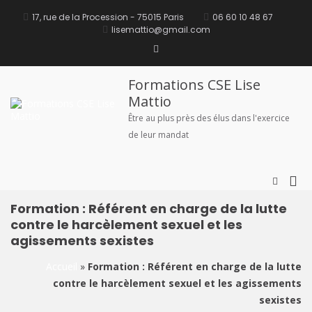
Aller
principal
au
17, rue de la Procession - 75015 Paris
06 60 10 48 67
contenu
lisemattio@gmail.com
Linkedin
Formations CSE Lise
Mattio
Être au plus près des élus dans l'exercice
de leur mandat
Me
Afficher
le
prin
formulai
Formation : Référent en charge de la lutte
pou
de
contre le harcèlement sexuel et les
mob
recherch
agissements sexistes
Accueil
»
Formation : Référent en charge de la lutte
contre le harcèlement sexuel et les agissements
sexistes