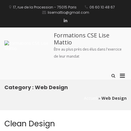
Aller
principal
au
17, rue de la Procession - 75015 Paris
06 60 10 48 67
contenu
lisemattio@gmail.com
Linkedin
Formations CSE Lise
Mattio
Être au plus près des élus dans l'exercice
de leur mandat
Men
Afficher
le
prin
formulaire
Category :
Web Design
pou
de
mobi
recherche
Accueil
»
Web Design
Clean Design