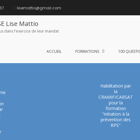
 67
lisemattio@gmail.com
E Lise Mattio
lus dans l'exercice de leur mandat
ACCUEIL
FORMATIONS
100 QUESTI
Habilitation par
la
sme
CRAMIF/CARSAT
pour la
on
formation
ar
"initiation à la
t
prévention des
RPS"
r