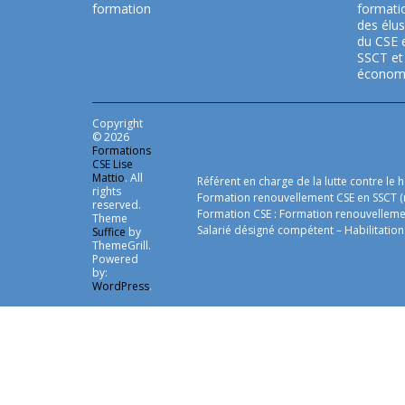
formation
formati
des élus
du CSE 
SSCT et
économ
Copyright
© 2026
Formations
CSE Lise
Mattio
. All
Référent en charge de la lutte contre le 
rights
Formation renouvellement CSE en SSCT (
reserved.
Formation CSE : Formation renouvellement
Theme
Salarié désigné compétent – Habilitati
Suffice
by
ThemeGrill.
Powered
by:
WordPress
.