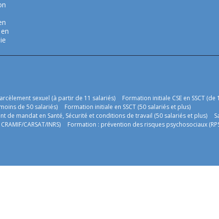
on
en
 en
ie
harcèlement sexuel (à partir de 11 salariés)
Formation initiale CSE en SSCT (de 1
moins de 50 salariés)
Formation initiale en SSCT (50 salariés et plus)
 de mandat en Santé, Sécurité et conditions de travail (50 salariés et plus)
S
on CRAMIF/CARSAT/INRS)
Formation : prévention des risques psychosociaux (RP