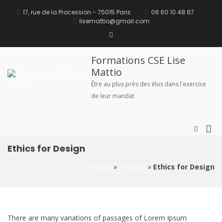
Aller
principal
au
17, rue de la Procession - 75015 Paris
06 60 10 48 67
contenu
lisemattio@gmail.com
Linkedin
Formations CSE Lise
Mattio
Être au plus près des élus dans l'exercice
de leur mandat
Me
Afficher
le
prin
formulai
Ethics for Design
pou
de
mob
recherch
Accueil
»
Projects
»
Ethics for Design
There are many variations of passages of Lorem Ipsum