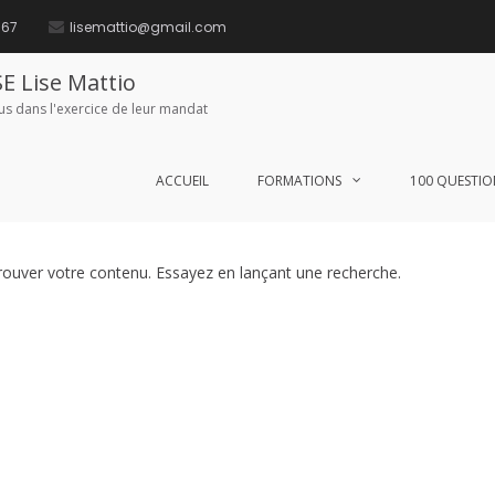
 67
lisemattio@gmail.com
E Lise Mattio
lus dans l'exercice de leur mandat
ACCUEIL
FORMATIONS
100 QUESTIO
rouver votre contenu. Essayez en lançant une recherche.