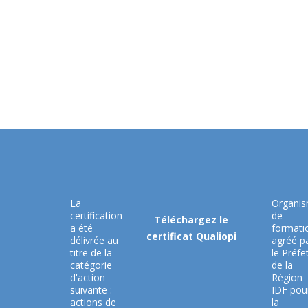
La
Organi
certification
de
Téléchargez le
a été
formati
certificat Qualiopi
délivrée au
agréé p
titre de la
le Préfe
catégorie
de la
d'action
Région
suivante :
IDF pou
actions de
la