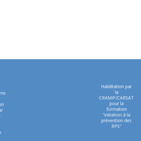
Habilitation par
la
sme
CRAMIF/CARSAT
pour la
on
formation
ar
"initiation à la
t
prévention des
RPS"
r