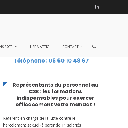
Linkedin
Accueil
»
Activité partielle
Afficher
NS SSCT
LISE MATTIO
CONTACT
le
formulaire
Téléphone : 06 60 10 48 67
de
recherche
Représentants du personnel au
CSE : les formations
indispensables pour exercer
efficacement votre mandat !
Référent en charge de la lutte contre le
harcèlement sexuel (à partir de 11 salariés)