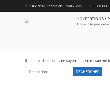
Aller
principal
au
17, rue de la Procession - 75015 Paris
06 60 10 48
Catégorie :
Activité partielle
contenu
Formations CS
Être au plus près des é
Rien de trouvé
Il semblerait que nous ne soyons pas en mesure de t
Rechercher :